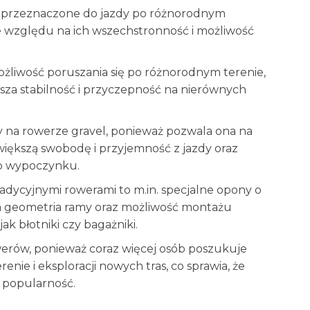
y przeznaczone do jazdy po różnorodnym
e względu na ich wszechstronność i możliwość
ożliwość poruszania się po różnorodnym terenie,
sza stabilność i przyczepność na nierównych
 na rowerze gravel, ponieważ pozwala ona na
iększą swobodę i przyjemność z jazdy oraz
o wypoczynku.
adycyjnymi rowerami to m.in. specjalne opony o
lna geometria ramy oraz możliwość montażu
k błotniki czy bagażniki.
owerów, ponieważ coraz więcej osób poszukuje
nie i eksploracji nowych tras, co sprawia, że
ą popularność.