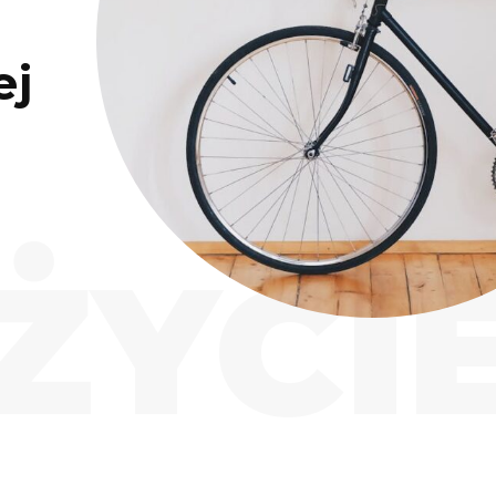
ej
ŻYCI