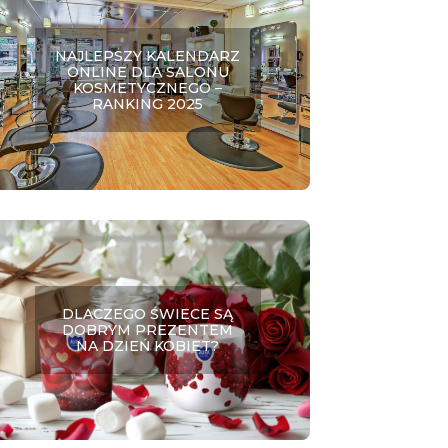
NAJLEPSZY KALENDARZ
ONLINE DLA SALONU
KOSMETYCZNEGO –
RANKING 2025
DLACZEGO ŚWIECE SĄ
DOBRYM PREZENTEM
NA DZIEŃ KOBIET?