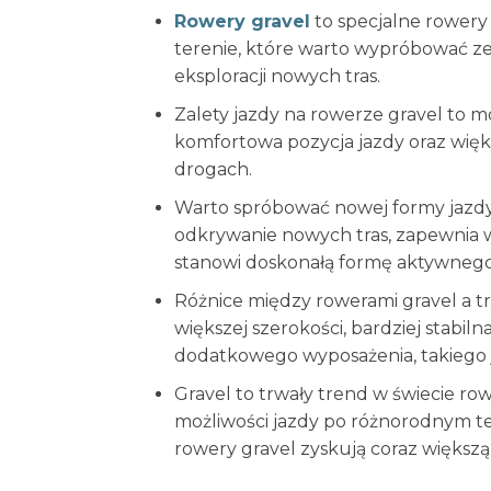
Rowery gravel
to specjalne rower
terenie, które warto wypróbować z
eksploracji nowych tras.
Zalety jazdy na rowerze gravel to m
komfortowa pozycja jazdy oraz więk
drogach.
Warto spróbować nowej formy jazdy
odkrywanie nowych tras, zapewnia w
stanowi doskonałą formę aktywneg
Różnice między rowerami gravel a tr
większej szerokości, bardziej stabi
dodatkowego wyposażenia, takiego ja
Gravel to trwały trend w świecie r
możliwości jazdy po różnorodnym tere
rowery gravel zyskują coraz większ