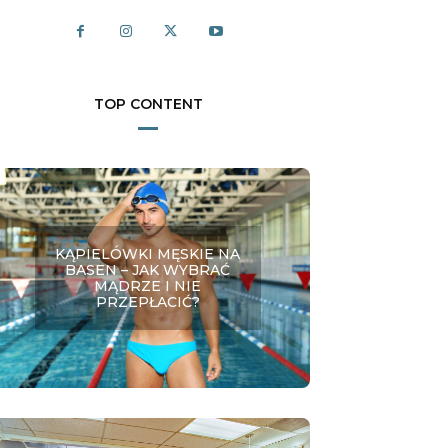
TOP CONTENT
KĄPIELÓWKI MĘSKIE NA
BASEN – JAK WYBRAĆ
MĄDRZE I NIE
PRZEPŁACIĆ?