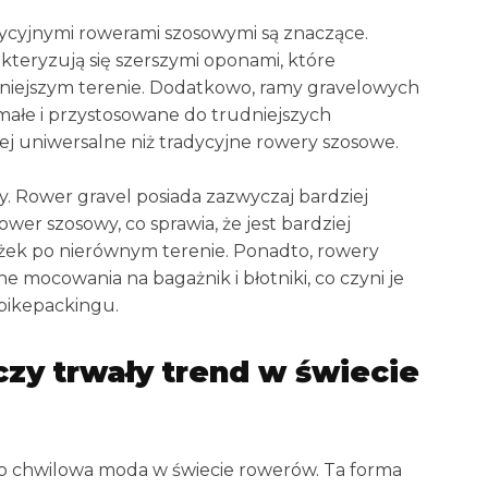
dycyjnymi rowerami szosowymi są znaczące.
kteryzują się szerszymi oponami, które
dniejszym terenie. Dodatkowo, ramy gravelowych
małe i przystosowane do trudniejszych
iej uniwersalne niż tradycyjne rowery szosowe.
my. Rower gravel posiada zazwyczaj bardziej
wer szosowy, co sprawia, że jest bardziej
żek po nierównym terenie. Ponadto, rowery
e mocowania na bagażnik i błotniki, co czyni je
 bikepackingu.
zy trwały trend w świecie
lko chwilowa moda w świecie rowerów. Ta forma