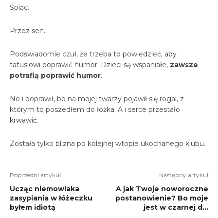
Śpiąc.
Przez sen.
Podświadomie czuł, że trzeba to powiedzieć, aby
tatusiowi poprawić humor. Dzieci są wspaniałe,
zawsze
potrafią poprawić humor
.
No i poprawił, bo na mojej twarzy pojawił się rogal, z
którym to poszedłem do łóżka. A i serce przestało
krwawić.
Została tylko blizna po kolejnej wtopie ukochanego klubu.
Poprzedni artykuł
Następny artykuł
Ucząc niemowlaka
A jak Twoje noworoczne
zasypiania w łóżeczku
postanowienie? Bo moje
byłem idiotą
jest w czarnej d…