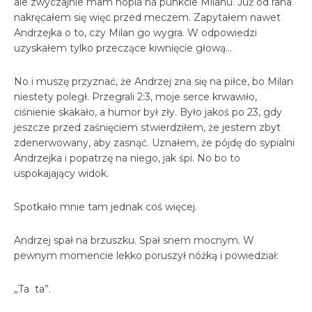
ale zwyczajnie mam hopla na punkcie Milanu. Już od rana
nakręcałem się więc przed meczem. Zapytałem nawet
Andrzejka o to, czy Milan go wygra. W odpowiedzi
uzyskałem tylko przeczące kiwnięcie głową…
No i muszę przyznać, że Andrzej zna się na piłce, bo Milan
niestety poległ. Przegrali 2:3, moje serce krwawiło,
ciśnienie skakało, a humor był zły. Było jakoś po 23, gdy
jeszcze przed zaśnięciem stwierdziłem, że jestem zbyt
zdenerwowany, aby zasnąć. Uznałem, że pójdę do sypialni
Andrzejka i popatrzę na niego, jak śpi. No bo to
uspokajający widok.
Spotkało mnie tam jednak coś więcej.
Andrzej spał na brzuszku. Spał snem mocnym. W
pewnym momencie lekko poruszył nóżką i powiedział:
„Ta ta”.