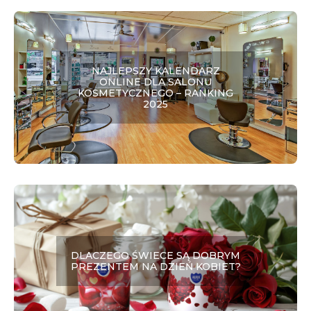
NAJLEPSZY KALENDARZ
ONLINE DLA SALONU
KOSMETYCZNEGO – RANKING
2025
DLACZEGO ŚWIECE SĄ DOBRYM
PREZENTEM NA DZIEŃ KOBIET?