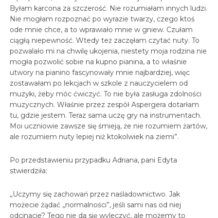
Byłam karcona za szczerość. Nie rozumiałam innych ludzi.
Nie mogłam rozpoznać po wyrazie twarzy, czego ktoś
ode mnie chce, a to wprawiało mnie w gniew. Czułam
ciągłą niepewność. Wtedy też zaczęłam czytać nuty. To
pozwalało mi na chwilę ukojenia, niestety moja rodzina nie
mogła pozwolić sobie na kupno pianina, a to właśnie
utwory na pianino fascynowały mnie najbardziej, więc
zostawałam po lekcjach w szkole z nauczycielem od
muzyki, żeby móc ćwiczyć. To nie była zasługa zdolności
muzycznych. Właśnie przez zespół Aspergera dotarłam
tu, gdzie jestem. Teraz sama uczę gry na instrumentach.
Moi uczniowie zawsze się śmieją, że nie rozumiem żartów,
ale rozumiem nuty lepiej niż ktokolwiek na ziemi”.
Po przedstawieniu przypadku Adriana, pani Edyta
stwierdziła:
„Uczymy się zachowań przez naśladownictwo. Jak
możecie żądać „normalności”, jeśli sami nas od niej
odcinacie? Tego nie da się wyleczyć, ale możemy to