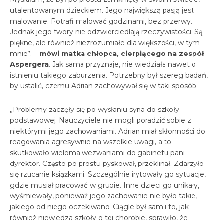
utalentowanym dzieckiem. Jego największą pasją jest
malowanie. Potrafi malować godzinami, bez przerwy.
Jednak jego twory nie odzwierciedlają rzeczywistości. Są
piękne, ale również niezrozumiałe dla większości, w tym
mnie”. –
mówi matka chłopca, cierpiącego na zespół
Aspergera
. Jak sama przyznaje, nie wiedziała nawet o
istnieniu takiego zaburzenia. Potrzebny był szereg badań,
by ustalić, czemu Adrian zachowywał się w taki sposób.
„Problemy zaczęły się po wysłaniu syna do szkoły
podstawowej. Nauczyciele nie mogli poradzić sobie z
niektórymi jego zachowaniami. Adrian miał skłonności do
reagowania agresywnie na wszelkie uwagi, a to
skutkowało wieloma wezwaniami do gabinetu pani
dyrektor. Często po prostu pyskował, przeklinał. Zdarzyło
się rzucanie książkami. Szczególnie irytowały go sytuacje,
gdzie musiał pracować w grupie. Inne dzieci go unikały,
wyśmiewały, ponieważ jego zachowanie nie było takie,
jakiego od niego oczekiwano. Ciągle był sam i to, jak
również niewiedza szkoły o tej chorobie, sprawiło, że