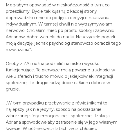
Mogłabym opowiadać w nieskończoność o tym, co
przeszliśmy. Bycie tak kąsaną z każdej strony
doprowadziło mnie do podjęcia decyzji o nauczaniu
indywidualnym. W tamtej chwili nie wytrzymywałam
nerwowo. Chciałam mieć po prostu spokój i zapewnić
Adrianowi dobre warunki do nauki. Nauczyciele poparli
moją decyzję, jednak psycholog stanowczo odradził tego
rozwiązania”.
Osoby z ZA można podzielić na nisko i wysoko
funkcjonujące. Te pierwsze mają poważne trudności w
wielu sferach i trudno mówić o jakiejkolwiek integracji
społecznej. Te drugie radzą dobie całkiem dobrze w
grupie.
„W tym przypadku przebywanie z rówieśnikami to
najlepszy, jak nie jedyny, sposób na poskładanie
zaburzonej sfery emocjonalnej i społecznej. Izolacja
Adriana spowodowałaby zatracenie się w jego własnym
świecie. W późniejszych latach życia chłopiec