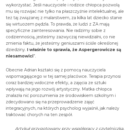
wykorzystać. Jeśli nauczyciele i rodzice chłopca pozwolą
mu się rozwijać nie tylko na płaszczyźnie intelektualnej, ale
też taj związanej z malarstwem, za kilka lat dziecko stanie
się wirtuozem pędzla. To prawda, że ludzi z ZA mają
specyficzne zainteresowania. Nie radzimy sobie z
codziennością, jesteśmy zazwyczaj niewidzialni, co nie
zmienia faktu, że jesteśmy geniuszami ściśle określonej
dziedziny.
I właśnie to sprawia, że Aspergerowicze są
niesamowici
”.
Obecnie Adrian kształci się z pomocą nauczyciela
wspomagającego w tej samej placówce. Terapia przynosi
coraz bardziej widoczne efekty, a zajęcia ze sztuki
wpływają na jego rozwój artystyczny. Matka chłopca
znalazła nić porozumienia ze środowiskiem szkolnym i
zdecydowano się na przeprowadzenie zajęć
integracyjnych, na których psycholog wyjaśnił, jak należy
traktować chorych na ten zespół.
Artykuł przygotowany przy współpracy z czytelniczką,