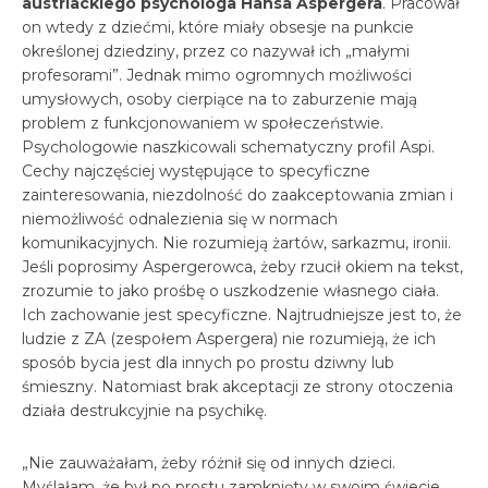
austriackiego psychologa Hansa Aspergera
. Pracował
on wtedy z dziećmi, które miały obsesje na punkcie
określonej dziedziny, przez co nazywał ich „małymi
profesorami”. Jednak mimo ogromnych możliwości
umysłowych, osoby cierpiące na to zaburzenie mają
problem z funkcjonowaniem w społeczeństwie.
Psychologowie naszkicowali schematyczny profil Aspi.
Cechy najczęściej występujące to specyficzne
zainteresowania, niezdolność do zaakceptowania zmian i
niemożliwość odnalezienia się w normach
komunikacyjnych. Nie rozumieją żartów, sarkazmu, ironii.
Jeśli poprosimy Aspergerowca, żeby rzucił okiem na tekst,
zrozumie to jako prośbę o uszkodzenie własnego ciała.
Ich zachowanie jest specyficzne. Najtrudniejsze jest to, że
ludzie z ZA (zespołem Aspergera) nie rozumieją, że ich
sposób bycia jest dla innych po prostu dziwny lub
śmieszny. Natomiast brak akceptacji ze strony otoczenia
działa destrukcyjnie na psychikę.
„Nie zauważałam, żeby różnił się od innych dzieci.
Myślałam, że był po prostu zamknięty w swoim świecie,