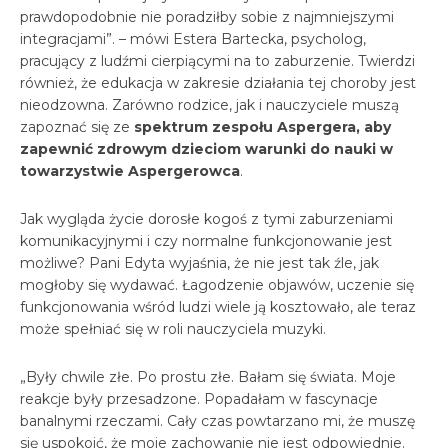
prawdopodobnie nie poradziłby sobie z najmniejszymi
integracjami”. – mówi Estera Bartecka, psycholog,
pracujący z ludźmi cierpiącymi na to zaburzenie. Twierdzi
również, że edukacja w zakresie działania tej choroby jest
nieodzowna. Zarówno rodzice, jak i nauczyciele muszą
zapoznać się ze
spektrum zespołu Aspergera, aby
zapewnić zdrowym dzieciom warunki do nauki w
towarzystwie Aspergerowca
.
Jak wygląda życie dorosłe kogoś z tymi zaburzeniami
komunikacyjnymi i czy normalne funkcjonowanie jest
możliwe? Pani Edyta wyjaśnia, że nie jest tak źle, jak
mogłoby się wydawać. Łagodzenie objawów, uczenie się
funkcjonowania wśród ludzi wiele ją kosztowało, ale teraz
może spełniać się w roli nauczyciela muzyki.
„Były chwile złe. Po prostu złe. Bałam się świata. Moje
reakcje były przesadzone. Popadałam w fascynacje
banalnymi rzeczami. Cały czas powtarzano mi, że muszę
się uspokoić, że moje zachowanie nie jest odpowiednie.