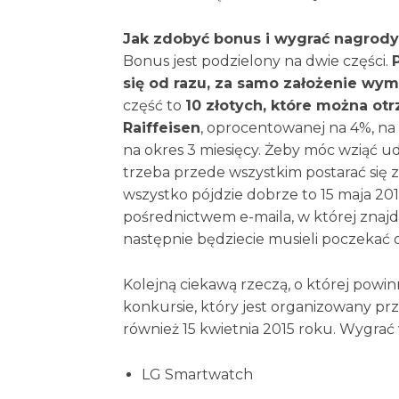
Jak zdobyć bonus i wygrać nagrod
Bonus jest podzielony na dwie części.
się od razu, za samo założenie wy
część to
10 złotych, które można ot
Raiffeisen
, oprocentowanej na 4%, na 
na okres 3 miesięcy. Żeby móc wziąć ud
trzeba przede wszystkim postarać się za
wszystko pójdzie dobrze to 15 maja 2
pośrednictwem e-maila, w której znajdz
następnie będziecie musieli poczekać 
Kolejną ciekawą rzeczą, o której powin
konkursie, który jest organizowany p
również 15 kwietnia 2015 roku. Wygrać
LG Smartwatch