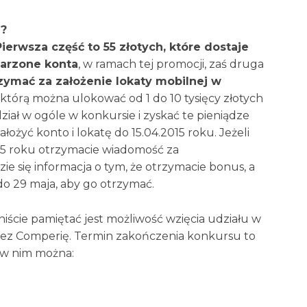
y?
Pierwsza część to 55 złotych, które dostaje
marzone konta
, w ramach tej promocji, zaś druga
rzymać za założenie lokaty mobilnej w
którą można ulokować od 1 do 10 tysięcy złotych
ział w ogóle w konkursie i zyskać te pieniądze
łożyć konto i lokatę do 15.04.2015 roku. Jeżeli
015 roku otrzymacie wiadomość za
ie się informacja o tym, że otrzymacie bonus, a
do 29 maja, aby go otrzymać.
niście pamiętać jest możliwość wzięcia udziału w
rzez Comperię. Termin zakończenia konkursu to
 w nim można: