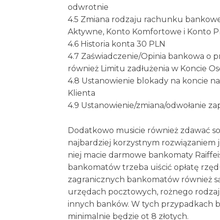
odwrotnie
4.5 Zmiana rodzaju rachunku bankow
Aktywne, Konto Komfortowe i Konto 
4.6 Historia konta 30 PLN
4.7 Zaświadczenie/Opinia bankowa o p
również Limitu zadłużenia w Koncie Os
4.8 Ustanowienie blokady na koncie na
Klienta
4.9 Ustanowienie/zmiana/odwołanie za
Dodatkowo musicie również zdawać sobie
najbardziej korzystnym rozwiązaniem 
niej macie darmowe bankomaty Raiffei
bankomatów trzeba uiścić opłatę rzęd
zagranicznych bankomatów również są 
urzędach pocztowych, rożnego rodzaju
innych banków. W tych przypadkach będ
minimalnie będzie ot 8 złotych.