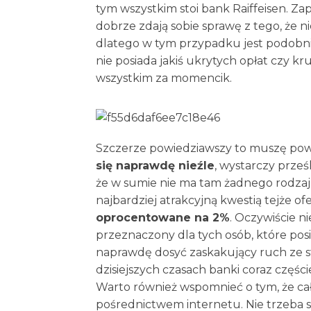
tym wszystkim stoi bank Raiffeisen. Z
dobrze zdają sobie sprawę z tego, że ni
dlatego w tym przypadku jest podobnie
nie posiada jakiś ukrytych opłat czy
wszystkim za momencik.
Szczerze powiedziawszy to muszę pow
się naprawdę nieźle
, wystarczy prześ
że w sumie nie ma tam żadnego rodza
najbardziej atrakcyjną kwestią tejże ofe
oprocentowane na 2%
. Oczywiście n
przeznaczony dla tych osób, które posia
naprawdę dosyć zaskakujący ruch ze st
dzisiejszych czasach banki coraz częśc
Warto również wspomnieć o tym, że ca
pośrednictwem internetu. Nie trzeba si