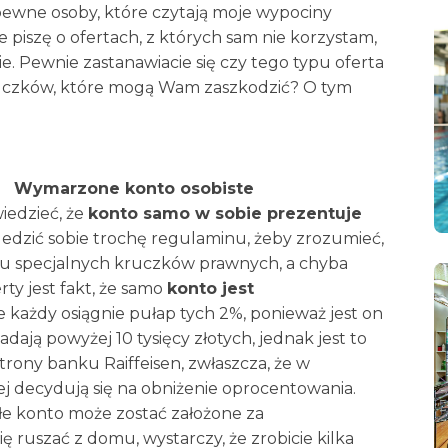
apewne osoby, które czytają moje wypociny
e piszę o ofertach, z których sam nie korzystam,
. Pewnie zastanawiacie się czy tego typu oferta
 kruczków, które mogą Wam zaszkodzić? O tym
Wymarzone konto osobiste
iedzieć, że
konto samo w sobie prezentuje
ledzić sobie trochę regulaminu, żeby zrozumieć,
ju specjalnych kruczków prawnych, a chyba
rty jest fakt, że samo
konto jest
ie każdy osiągnie pułap tych 2%, ponieważ jest on
dają powyżej 10 tysięcy złotych, jednak jest to
rony banku Raiffeisen, zwłaszcza, że w
iej decydują się na obniżenie oprocentowania.
łe konto może zostać założone za
ę ruszać z domu, wystarczy, że zrobicie kilka