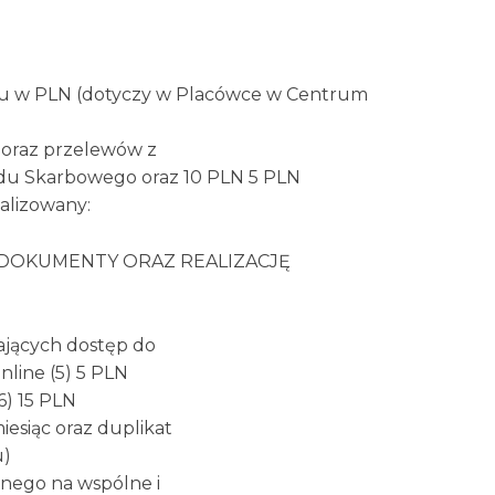
u w PLN (dotyczy w Placówce w Centrum
 oraz przelewów z
ędu Skarbowego oraz 10 PLN 5 PLN
alizowany:
 DOKUMENTY ORAZ REALIZACJĘ
ających dostęp do
line (5) 5 PLN
6) 15 PLN
iesiąc oraz duplikat
u)
lnego na wspólne i