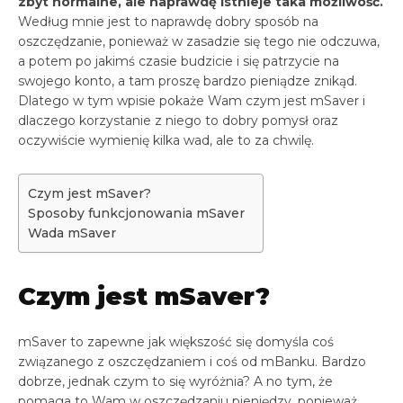
zbyt normalne, ale naprawdę istnieje taka możliwość.
Według mnie jest to naprawdę dobry sposób na
oszczędzanie, ponieważ w zasadzie się tego nie odczuwa,
a potem po jakimś czasie budzicie i się patrzycie na
swojego konto, a tam proszę bardzo pieniądze znikąd.
Dlatego w tym wpisie pokaże Wam czym jest mSaver i
dlaczego korzystanie z niego to dobry pomysł oraz
oczywiście wymienię kilka wad, ale to za chwilę.
Czym jest mSaver?
Sposoby funkcjonowania mSaver
Wada mSaver
Czym jest mSaver?
mSaver to zapewne jak większość się domyśla coś
związanego z oszczędzaniem i coś od mBanku. Bardzo
dobrze, jednak czym to się wyróżnia? A no tym, że
pomaga to Wam w oszczędzaniu pieniędzy, ponieważ