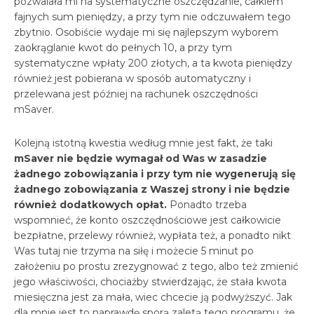
pozwalała mi na systematyczne oszczędzanie, całkiem
fajnych sum pieniędzy, a przy tym nie odczuwałem tego
zbytnio. Osobiście wydaje mi się najlepszym wyborem
zaokrąglanie kwot do pełnych 10, a przy tym
systematyczne wpłaty 200 złotych, a ta kwota pieniędzy
również jest pobierana w sposób automatyczny i
przelewana jest później na rachunek oszczędności
mSaver.
Kolejną istotną kwestia według mnie jest fakt, że taki
mSaver nie będzie wymagał od Was w zasadzie
żadnego zobowiązania i przy tym nie wygenerują się
żadnego zobowiązania z Waszej strony i nie będzie
również dodatkowych opłat.
Ponadto trzeba
wspomnieć, że konto oszczędnościowe jest całkowicie
bezpłatne, przelewy również, wypłata też, a ponadto nikt
Was tutaj nie trzyma na siłę i możecie 5 minut po
założeniu po prostu zrezygnować z tego, albo też zmienić
jego właściwości, chociażby stwierdzając, że stała kwota
miesięczna jest za mała, wiec chcecie ją podwyższyć. Jak
dla mnie jest to naprawdę sporą zaletą tego programu, że