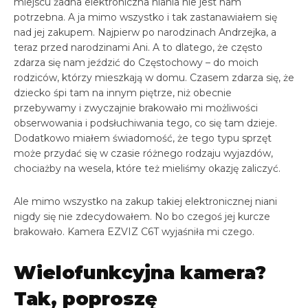
miejscu żadna elektroniczna niania nie jest nam
potrzebna. A ja mimo wszystko i tak zastanawiałem się
nad jej zakupem. Najpierw po narodzinach Andrzejka, a
teraz przed narodzinami Ani. A to dlatego, że często
zdarza się nam jeździć do Częstochowy – do moich
rodziców, którzy mieszkają w domu. Czasem zdarza się, że
dziecko śpi tam na innym piętrze, niż obecnie
przebywamy i zwyczajnie brakowało mi możliwości
obserwowania i podsłuchiwania tego, co się tam dzieje.
Dodatkowo miałem świadomość, że tego typu sprzęt
może przydać się w czasie różnego rodzaju wyjazdów,
chociażby na wesela, które też mieliśmy okazję zaliczyć.
Ale mimo wszystko na zakup takiej elektronicznej niani
nigdy się nie zdecydowałem. No bo czegoś jej kurcze
brakowało. Kamera EZVIZ C6T wyjaśniła mi czego.
Wielofunkcyjna kamera?
Tak, poproszę