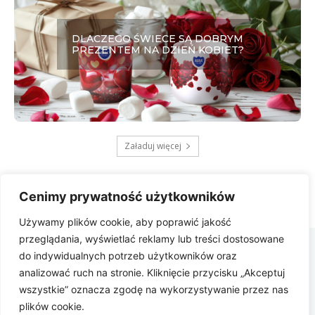
DLACZEGO ŚWIECE SĄ DOBRYM
PREZENTEM NA DZIEŃ KOBIET?
Załaduj więcej
Cenimy prywatność użytkowników
Używamy plików cookie, aby poprawić jakość
Zbygniew
przeglądania, wyświetlać reklamy lub treści dostosowane
COM
do indywidualnych potrzeb użytkowników oraz
analizować ruch na stronie. Kliknięcie przycisku „Akceptuj
Polityka prywatności
wszystkie” oznacza zgodę na wykorzystywanie przez nas
plików cookie.