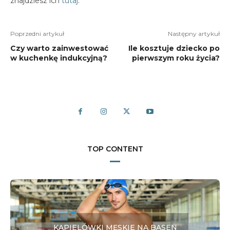
znajdziesz ich
tutaj
.
Poprzedni artykuł
Następny artykuł
Czy warto zainwestować
Ile kosztuje dziecko po
w kuchenkę indukcyjną?
pierwszym roku życia?
TOP CONTENT
KĄPIELÓWKI MĘSKIE NA BASEN