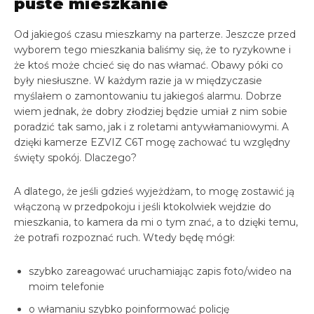
puste mieszkanie
Od jakiegoś czasu mieszkamy na parterze. Jeszcze przed
wyborem tego mieszkania baliśmy się, że to ryzykowne i
że ktoś może chcieć się do nas włamać. Obawy póki co
były niesłuszne. W każdym razie ja w międzyczasie
myślałem o zamontowaniu tu jakiegoś alarmu. Dobrze
wiem jednak, że dobry złodziej będzie umiał z nim sobie
poradzić tak samo, jak i z roletami antywłamaniowymi. A
dzięki kamerze EZVIZ C6T mogę zachować tu względny
święty spokój. Dlaczego?
A dlatego, że jeśli gdzieś wyjeżdżam, to mogę zostawić ją
włączoną w przedpokoju i jeśli ktokolwiek wejdzie do
mieszkania, to kamera da mi o tym znać, a to dzięki temu,
że potrafi rozpoznać ruch. Wtedy będę mógł:
szybko zareagować uruchamiając zapis foto/wideo na
moim telefonie
o włamaniu szybko poinformować policję