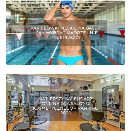
KĄPIELÓWKI MĘSKIE NA BASEN
– JAK WYBRAĆ MĄDRZE I NIE
PRZEPŁACIĆ?
NAJLEPSZY KALENDARZ
ONLINE DLA SALONU
KOSMETYCZNEGO – RANKING
2025