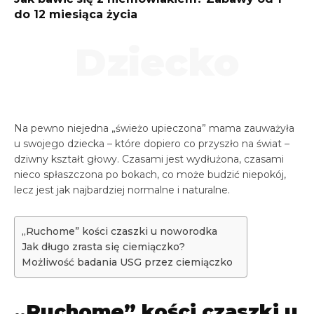
do 12 miesiąca życia
Dziecko
Na pewno niejedna „świeżo upieczona” mama zauważyła
u swojego dziecka – które dopiero co przyszło na świat –
dziwny kształt głowy. Czasami jest wydłużona, czasami
nieco spłaszczona po bokach, co może budzić niepokój,
lecz jest jak najbardziej normalne i naturalne.
„Ruchome” kości czaszki u noworodka
Jak długo zrasta się ciemiączko?
Możliwość badania USG przez ciemiączko
„Ruchome” kości czaszki u