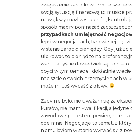
zwiększenie zarobków i zmniejszenie w
swoją sytuację finansową to musicie pr
największy możliwy dochód, kontrolując
sposób mądry pomnażać zaoszczędzon
przypadkach umiejętność negocjow
lepsi w negocjacjach, tym więcej będzie
w stanie zarobić pieniędzy. Gdy już zbi
ulokować te pieniądze na preferencyjn
warto, abyście dowiedzieli się co nieco n
obyci w tym temacie i dokładnie wieci
napiszcie o swoich przemyśleniach w 
może mi coś wypaść z głowy.
Żeby nie było, nie uważam się za ekspe
kursów, nie mam kwalifikacji, a jedyne
zawodowego. Jestem pewien, że może i w
ode mnie. Negocjacje to temat, z który
niemu byłem w stanie wyrwać się z pe