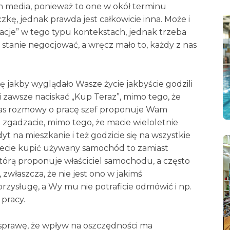
im media, ponieważ to one w okół terminu
kę, jednak prawda jest całkowicie inna. Może i
cjacje” w tego typu kontekstach, jednak trzeba
w stanie negocjować, a wręcz mało to, każdy z nas
 jakby wyglądało Wasze życie jakbyście godzili
 i zawsze naciskać „Kup Teraz”, mimo tego, że
czas rozmowy o pracę szef proponuje Wam
 zgadzacie, mimo tego, że macie wieloletnie
t na mieszkanie i też godzicie się na wszystkie
iecie kupić używany samochód to zamiast
tórą proponuje właściciel samochodu, a często
 zwłaszcza, że nie jest ono w jakimś
przysługę, a Wy mu nie potraficie odmówić i np.
 pracy.
sprawę, że wpływ na oszczędności ma