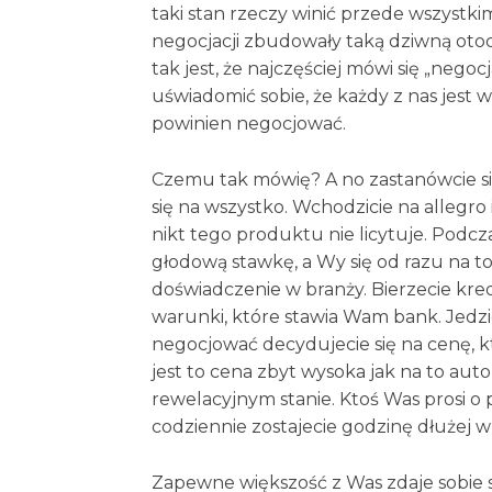
taki stan rzeczy winić przede wszystk
negocjacji zbudowały taką dziwną otocz
tak jest, że najczęściej mówi się „nego
uświadomić sobie, że każdy z nas jest 
powinien negocjować.
Czemu tak mówię? A no zastanówcie się
się na wszystko. Wchodzicie na allegro
nikt tego produktu nie licytuje. Pod
głodową stawkę, a Wy się od razu na to
doświadczenie w branży. Bierzecie kredy
warunki, które stawia Wam bank. Jedz
negocjować decydujecie się na cenę, k
jest to cena zbyt wysoka jak na to auto,
rewelacyjnym stanie. Ktoś Was prosi o 
codziennie zostajecie godzinę dłużej w
Zapewne większość z Was zdaje sobie 