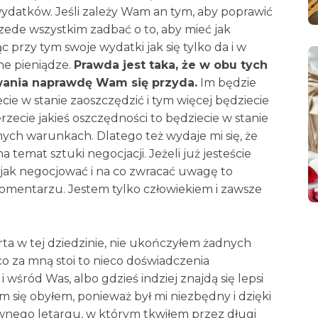
ydatków. Jeśli zależy Wam an tym, aby poprawić
zede wszystkim zadbać o to, aby mieć jak
 przy tym swoje wydatki jak się tylko da i w
e pieniądze.
Prawda jest taka, że w obu tych
ania naprawdę Wam się przyda.
Im będzie
cie w stanie zaoszczędzić i tym więcej będziecie
erzecie jakieś oszczędności to będziecie w stanie
ych warunkach. Dlatego też wydaje mi się, że
a temat sztuki negocjacji. Jeżeli już jesteście
e jak negocjować i na co zwracać uwagę to
komentarzu. Jestem tylko człowiekiem i zawsze
rta w tej dziedzinie, nie ukończyłem żadnych
 co za mną stoi to nieco doświadczenia
śród Was, albo gdzieś indziej znajdą się lepsi
m się obyłem, ponieważ był mi niezbędny i dzięki
wnego letargu, w którym tkwiłem przez długi