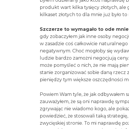
byłem odbierany jako ktoś naprawdę bi
produkt wart kilka tysięcy złotych, ale
kilkaset złotych to dla mnie już było t
Szczerze to wymagało to ode mnie 
gdy zobaczyłem jak inne osoby negocju
w zasadzie coś całkowicie naturalnego 
negatywnym. Choć mogłoby się wydawać,
ludzie bardzo zamożni negocjują ceny.
może pomyśleć o nich, że nie mają pieni
stanie zorganizować sobie daną rzecz 
pieniędzy tym większe oszczędności m
Powiem Wam tyle, że jak odbywałem sa
zauważyłem, że są oni naprawdę sympaty
zgrywając nie wiadomo kogo, ale poka
powiedzieć, że stosowali taką strategię
zwycięskiej stronie. To mi naprawdę po