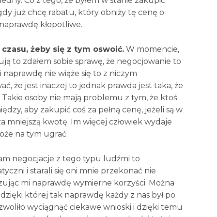
edny. Co z tego, że byłem w stanie zakupić
 gdy już chcę rabatu, który obniży tę cenę o
o naprawdę kłopotliwe.
czasu, żeby się z tym oswoić.
W momencie,
ją to zdałem sobie sprawę, że negocjowanie to
i naprawdę nie wiąże się to z niczym
 że jest inaczej to jednak prawda jest taka, że
 Takie osoby nie mają problemu z tym, że ktoś
ędzy, aby zakupić coś za pełną cenę, jeżeli są w
za mniejszą kwotę. Im więcej człowiek wydaje
oże na tym ugrać.
m negocjacje z tego typu ludźmi to
czni i starali się oni mnie przekonać nie
zując mi naprawdę wymierne korzyści. Można
, dzięki której tak naprawdę każdy z nas był po
zwoliło wyciągnąć ciekawe wnioski i dzięki temu