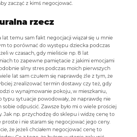
aby zacząć z kimś negocjować.
uralna rzecz
lat temu sam fakt negocjacji wiązał się u mnie
ym to porównać do występu dziecka podczas
eli w czasach, gdy mieliście np. 8 lat
niach to zapewne pamiętacie z jakimi emocjami
 podobnie silny stres podczas moich pierwszych
 wiele lat sam czułem się naprawdę źle z tym, że
ybciej zrealizować termin dostawy czy też, gdy
odzi o wynajmowanie pokoju, w mieszkaniu,
o typu sytuacje powodowały, że naprawdę nie
sobie odpuścić. Zawsze było mi o wiele prościej
. Jak np. przychodzę do sklepu i widzę cenę to
e proste i nie staram się negocjować jego ceny.
e, że jeżeli chciałem negocjować cenę to