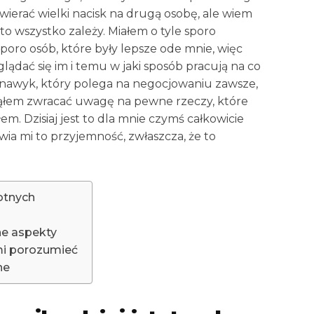
ywierać wielki nacisk na drugą osobę, ale wiem
 to wszystko zależy. Miałem o tyle sporo
poro osób, które były lepsze ode mnie, więc
ądać się im i temu w jaki sposób pracują na co
e nawyk, który polega na negocjowaniu zawsze,
ząłem zwracać uwagę na pewne rzeczy, które
m. Dzisiaj jest to dla mnie czymś całkowicie
ia mi to przyjemność, zwłaszcza, że to
totnych
e aspekty
mi porozumieć
ne