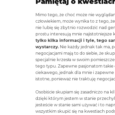
Pamiętaj o kwestiach
Mimo tego, że choć może nie wyglądam
człowiekiem, może wynika to z tego, ż
nie lubię się zbytnio rozwodzić nad ge
prostu interesują mnie najistotniejsze 
tylko kilka informacji i tyle, tego 
wystarczy.
Nie każdy jednak tak ma, po
negocjacjami mają to do siebie, że skupi
specjalnie krzesła w swoim pomieszcze
tego typu. Zapewne pasjonatom takie co
ciekawego, jednak dla mnie i zapewne 
istotne, ponieważ nie traktuję negocjacj
Osobiście skupiam się zasadniczo na ki
dzięki którym jestem w stanie przechyl
jesteście w stanie sami używać i to na
wszystkim skupić się na kwestiach pod