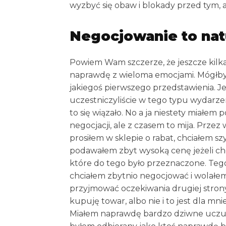
wyzbyć się obaw i blokady przed tym, 
Negocjowanie to nat
Powiem Wam szczerze, że jeszcze kilka 
naprawdę z wieloma emocjami. Mógłb
jakiegoś pierwszego przedstawienia. Jeż
uczestniczyliście w tego typu wydarze
to się wiązało. No a ja niestety miałem
negocjacji, ale z czasem to mija. Przez
prosiłem w sklepie o rabat, chciałem sz
podawałem zbyt wysoką cenę jeżeli ch
które do tego było przeznaczone. Teg
chciałem zbytnio negocjować i wolałem 
przyjmować oczekiwania drugiej strony
kupuję towar, albo nie i to jest dla mni
Miałem naprawdę bardzo dziwne uczuci