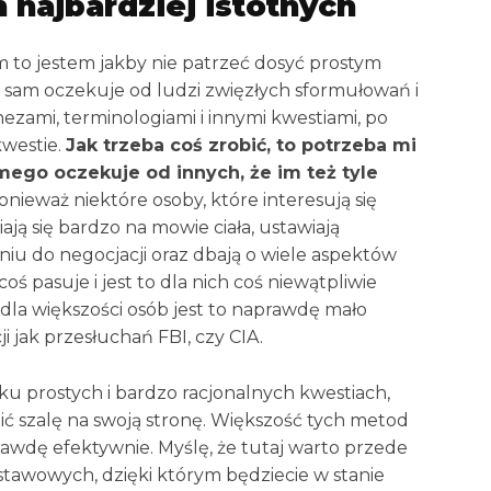
 najbardziej istotnych
 to jestem jakby nie patrzeć dosyć prostym
e sam oczekuje od ludzi zwięzłych sformułowań i
nezami, terminologiami i innymi kwestiami, po
kwestie.
Jak trzeba coś zrobić, to potrzeba mi
samego oczekuje od innych, że im też tyle
nieważ niektóre osoby, które interesują się
ają się bardzo na mowie ciała, ustawiają
niu do negocjacji oraz dbają o wiele aspektów
ś pasuje i jest to dla nich coś niewątpliwie
dla większości osób jest to naprawdę mało
i jak przesłuchań FBI, czy CIA.
lku prostych i bardzo racjonalnych kwestiach,
ić szalę na swoją stronę. Większość tych metod
prawdę efektywnie. Myślę, że tutaj warto przede
stawowych, dzięki którym będziecie w stanie