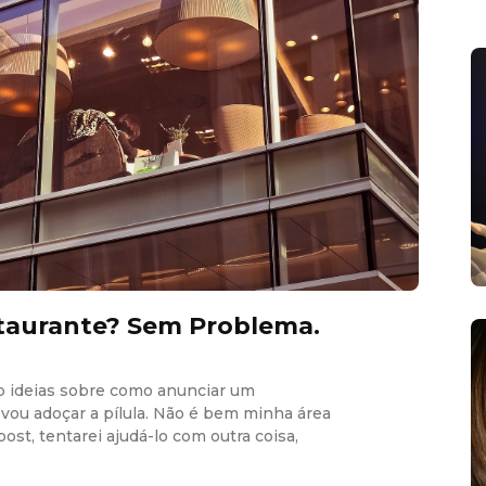
staurante? Sem Problema.
o ideias sobre como anunciar um
 vou adoçar a pílula. Não é bem minha área
ost, tentarei ajudá-lo com outra coisa,