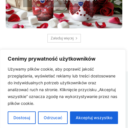
Załaduj więcej
Cenimy prywatność użytkowników
Używamy plików cookie, aby poprawić jakość
Zbygniew
przeglądania, wyświetlać reklamy lub treści dostosowane
COM
do indywidualnych potrzeb użytkowników oraz
analizować ruch na stronie. Kliknięcie przycisku „Akceptuj
Polityka prywatności
wszystkie” oznacza zgodę na wykorzystywanie przez nas
plików cookie.
Dostosuj
Odrzucać
Akceptuj wszystko
© Zbygniew.com | All rights reserved