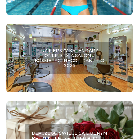
NAJLEPSZY KALENDARZ
ONLINE DLA SALONU
KOSMETYCZNEGO – RANKING
2025
DLACZEGO ŚWIECE SĄ DOBRYM
PREZENTEM NA DZIEŃ KOBIET?