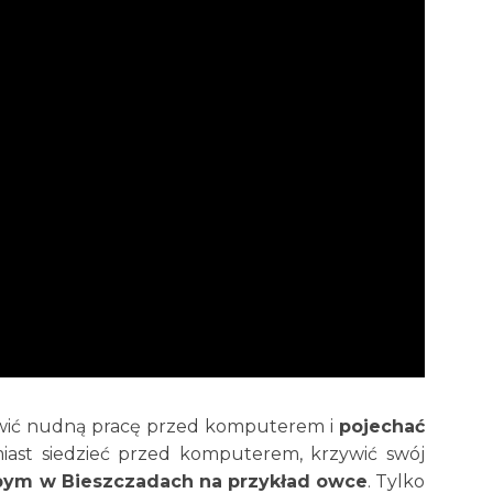
tawić nudną pracę przed komputerem i
pojechać
miast siedzieć przed komputerem, krzywić swój
bym w Bieszczadach na przykład owce
. Tylko