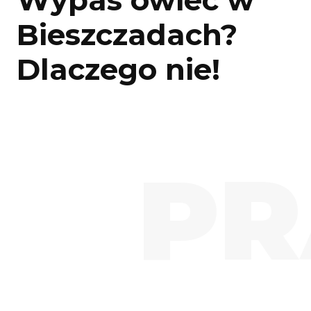
Wypas owiec w
Bieszczadach?
Dlaczego nie!
PR