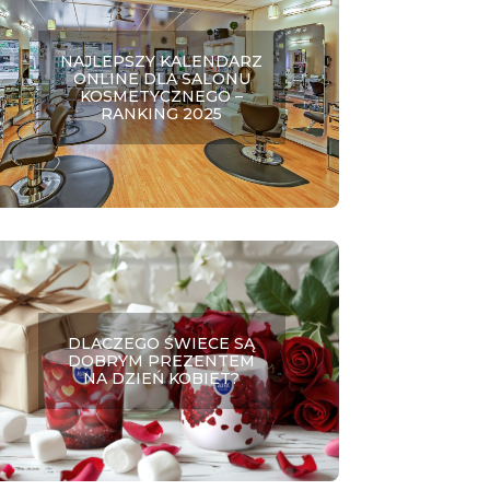
NAJLEPSZY KALENDARZ
ONLINE DLA SALONU
KOSMETYCZNEGO –
RANKING 2025
DLACZEGO ŚWIECE SĄ
DOBRYM PREZENTEM
NA DZIEŃ KOBIET?