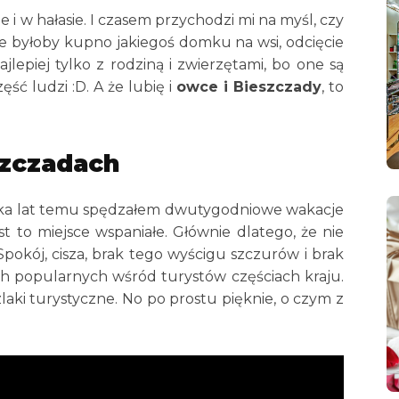
 i w hałasie. I czasem przychodzi mi na myśl, czy
 byłoby kupno jakiegoś domku na wsi, odcięcie
 Najlepiej tylko z rodziną i zwierzętami, bo one są
ęść ludzi :D. A że lubię i
owce i Bieszczady
, to
zczadach
ilka lat temu spędzałem dwutygodniowe wakacje
t to miejsce wspaniałe. Głównie dlatego, że nie
 Spokój, cisza, brak tego wyścigu szczurów i brak
h popularnych wśród turystów częściach kraju.
laki turystyczne. No po prostu pięknie, o czym z