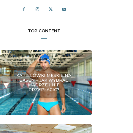
TOP CONTENT
KĄPIELÓWKI MĘSKIE NA
BASEN – JAK WYBRAĆ
MĄDRZE I NIE
PRZEPŁACIĆ?