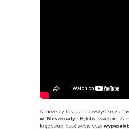
A może by tak olać to wszystko, zos
w Bieszczady
? Byłoby świetnie. Za
kręgosłup, psuć swoje oczy
wypasała