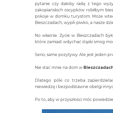
pytanie czy dałoby radę z tego wyży
zakopiańskich oscypków robiłbym bies
pokoje w domku turystom. Może wtedy
Bieszczadach, wypili piwko, a nasze dzi
No właśnie. Życie w Bieszczadach był
które zamiast wdychać śląski smog mo
Serio, same pozytywy. Ale jest jeden p
Nie stać mnie na dom w
Bieszczadach
Dlatego póki co trzeba zapierdziel
niewiedzę i bezpodstawne obelgi innyc
Po to, aby w przyszłości móc powiedzi