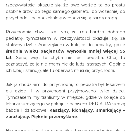
rzeczywistości okazuje się, że owe wejście to po prostu
osobne drzwi do tego samego gabinetu, bo wcześniej do
przychodni i na poczekalnię wchodzi się tą samą drogą.
Przychodnia chwali się tym, że ma bardzo dobrego
pediatrę, tymczasem w rzeczywistości okazuje się, że
staliśmy dziś z Andrzejkiem w kolejce do pediatry, gdzie
średnia wieku pacjentów wynosiła mniej więcej 55
lat
. Serio, więc to chyba nie jest pediatra. Chcę tu
zaznaczyć, że ja nie mam nic do ludzi starszych. Ogólnie
ich lubię i szanuję, ale tu oberwać musi się przychodni.
Jak ja chodziłem do przychodni, to pediatra był lekarzem
dla dzieci. I w przychodni przyjmowano tylko dzieci.
Tymczasem my trafiliśmy w miejsce, gdzie w kolejce do
lekarza siedzącego w pokoju z napisem PEDIATRA siedzą
babcie i dziadkowe.
Kaszlący, kichający, smarkający –
zarażający. Pięknie przemyślane
.
Nie wiem jak jest w przypadku Twojej przychodni, ale u