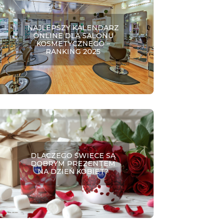
NAJLEPSZY KALENDARZ
ONLINE DLA SALONU
KOSMETYCZNEGO –
RANKING 2025
DLACZEGO ŚWIECE SĄ
DOBRYM PREZENTEM
NA DZIEŃ KOBIET?