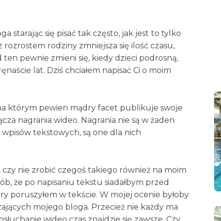
starając się pisać tak często, jak jest to tylko
 rozrostem rodziny zmniejsza się ilość czasu,
 ten pewnie zmieni się, kiedy dzieci podrosną,
ęnaście lat. Dziś chciałem napisać Ci o moim
, na którym pewien mądry facet publikuje swoje
ącza nagrania wideo. Nagrania nie są w żaden
wpisów tekstowych, są one dla nich
, czy nie zrobić czegoś takiego również na moim
b, że po napisaniu tekstu siadałbym przed
ry poruszyłem w tekście. W mojej ocenie byłoby
zających mojego bloga. Przecież nie każdy ma
posłuchanie wideo czas znajdzie się zawsze. Czy