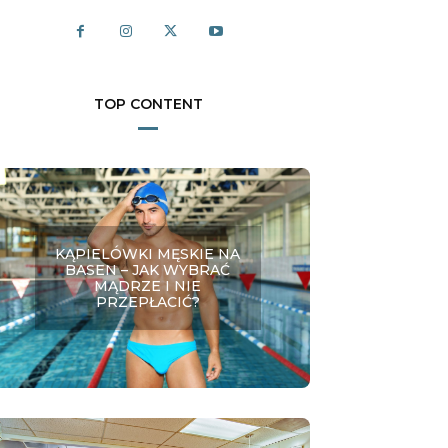
TOP CONTENT
KĄPIELÓWKI MĘSKIE NA
BASEN – JAK WYBRAĆ
MĄDRZE I NIE
PRZEPŁACIĆ?