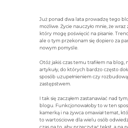
Już ponad dwa lata prowadzę tego bloga 
możliwe. Życie nauczyło mnie, że wraz z
który mogę poświęcić na pisanie. Trend
ale o tym przekonam się dopiero za par
nowym pomyśle.
Otóż jakiś czas temu trafiłem na blog
artykuły, do których bardzo często doł
sposób uzupełnieniem czy rozbudową 
zastępstwem.
I tak się zacząłem zastanawiać nad tym
blogu. Funkcjonowałoby to w ten sposó
kamerką i na żywca omawiał temat, któ
to wartościowe dla wielu osób odwied
czas na to, aby przeczytać tekst, a na 