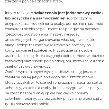
zdarzenia poniosła znaczne straty.
Innym rodzajem
świadczenia jest jednorazowy zasiłek
lub pożyczka na usamodzielnienie
, przy czym w
przypadku usamodzielnienia osoby, pomoc nie musi mieć
charakteru pieniężnego – może też polegać na pomocy
rzeczowej, udostępnieniu maszyn, narzędzi,
umożliwiających zorganizowanie własnego warsztatu
pracy. Istnieje też możliwość uzyskania pomocy na
kontynuowanie kształcenia. Przysługuje ona osobie
usamodzielnionej, która osiągnęła pełnoletniość w rodzinie
zastępczej oraz osobie pełnoletniej, opuszczającej ośrodek
opiekuńczo-wychowawczy.
Oprócz wymienionych wyżej zasiłków, istnieją jeszcze
zasiłki na naukę języka polskiego dla cudzoziemców,
którzy uzyskali w Polsce ochronę uzupełniającą lub status
uchodźcy, zasiłek dla osoby, która zrezygnowała z pracy
na rzecz bezpośredniej opieki nad ciężko chorym
członkiem rodziny, czy też zasiłek pr zyznany przez sąd z
tytułu sprawowania opieki.