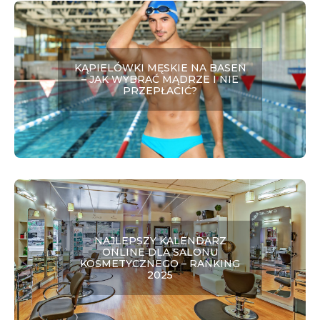
KĄPIELÓWKI MĘSKIE NA BASEN
– JAK WYBRAĆ MĄDRZE I NIE
PRZEPŁACIĆ?
NAJLEPSZY KALENDARZ
ONLINE DLA SALONU
KOSMETYCZNEGO – RANKING
2025