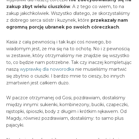
zakup zbyt wielu ciuszków
. A z tego co wiem, to na
zakup jakichkolwiek. Wszystko dlatego, że skorzystaliśmy
z dobrego serca sióstr i kuzynek, które
przekazały nam
ogromną porcję ubranek po swoich córeczkach
.
Kasia z całą pewnością i tak kupi coś nowego, bo
wiadomym jest, że ma się na to ochotę. No i z pewnością
w zestawie, który otrzymaliśmy nie znajdzie się wszystko
to, co będzie nam potrzebne. Tak czy inaczej kompletując
naszą
wyprawkę dla noworodka
nie musieliśmy martwić
się zbytnio o ciuszki. I bardzo mnie to cieszy, bo innych
zmartwień jest całkiem dużo.
W paczce otrzymanej od Gosi, pozdrawiam, dostaliśmy
między innymi: sukienki, kombinezony, buciki, czapeczki,
rajstopki, śpioszki, body z długim i krótkim rękawem. Od
Magdy, również pozdrawiam, dostaliśmy: to samo plus
pajacyki.