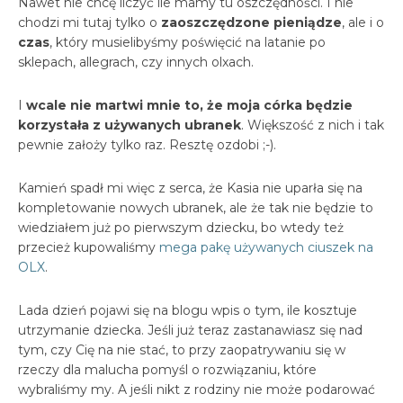
Nawet nie chcę liczyć ile mamy tu oszczędności. I nie
chodzi mi tutaj tylko o
zaoszczędzone pieniądze
, ale i o
czas
, który musielibyśmy poświęcić na latanie po
sklepach, allegrach, czy innych olxach.
I
wcale nie martwi mnie to, że moja córka będzie
korzystała z używanych ubranek
. Większość z nich i tak
pewnie założy tylko raz. Resztę ozdobi ;-).
Kamień spadł mi więc z serca, że Kasia nie uparła się na
kompletowanie nowych ubranek, ale że tak nie będzie to
wiedziałem już po pierwszym dziecku, bo wtedy też
przecież kupowaliśmy
mega pakę używanych ciuszek na
OLX
.
Lada dzień pojawi się na blogu wpis o tym, ile kosztuje
utrzymanie dziecka. Jeśli już teraz zastanawiasz się nad
tym, czy Cię na nie stać, to przy zaopatrywaniu się w
rzeczy dla malucha pomyśl o rozwiązaniu, które
wybraliśmy my. A jeśli nikt z rodziny nie może podarować