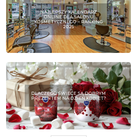
NAJLEPSZY KALENDARZ
ONLINE DLA SALONU
KOSMETYCZNEGO – RANKING
2025
DLACZEGO ŚWIECE SĄ DOBRYM
PREZENTEM NA DZIEŃ KOBIET?