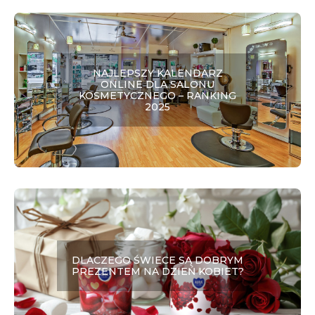
NAJLEPSZY KALENDARZ
ONLINE DLA SALONU
KOSMETYCZNEGO – RANKING
2025
DLACZEGO ŚWIECE SĄ DOBRYM
PREZENTEM NA DZIEŃ KOBIET?