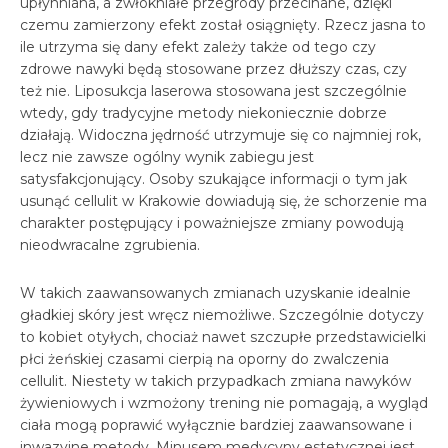
upłynniana, a zwłókniałe przegrody przecinane, dzięki
czemu zamierzony efekt został osiągnięty. Rzecz jasna to
ile utrzyma się dany efekt zależy także od tego czy
zdrowe nawyki będą stosowane przez dłuższy czas, czy
też nie. Liposukcja laserowa stosowana jest szczególnie
wtedy, gdy tradycyjne metody niekoniecznie dobrze
działają. Widoczna jędrność utrzymuje się co najmniej rok,
lecz nie zawsze ogólny wynik zabiegu jest
satysfakcjonujący. Osoby szukające informacji o tym jak
usunąć cellulit w Krakowie dowiadują się, że schorzenie ma
charakter postępujący i poważniejsze zmiany powodują
nieodwracalne zgrubienia.
W takich zaawansowanych zmianach uzyskanie idealnie
gładkiej skóry jest wręcz niemożliwe. Szczególnie dotyczy
to kobiet otyłych, chociaż nawet szczupłe przedstawicielki
płci żeńskiej czasami cierpią na oporny do zwalczenia
cellulit. Niestety w takich przypadkach zmiana nawyków
żywieniowych i wzmożony trening nie pomagają, a wygląd
ciała mogą poprawić wyłącznie bardziej zaawansowane i
inwazyjne metody. Minusem medycyny estetycznej jest