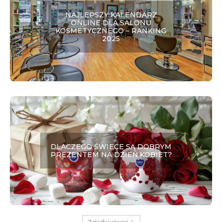
NAJLEPSZY KALENDARZ
ONLINE DLA SALONU
KOSMETYCZNEGO – RANKING
2025
DLACZEGO ŚWIECE SĄ DOBRYM
PREZENTEM NA DZIEŃ KOBIET?