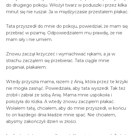
do drugiego pokoju. Włożył twarz w poduszki i przez kilka
minut się nie ruszał. Ja w międzyczasie przestałem płakać.
Tata przyszedł do mnie do pokoju, powiedział, że mam się
przebrać w piżamę. Odpowiedziałem mu prawdę, że nie
mam siły i nie umiem.
Znowu zaczął krzyczeć i wymachiwać rękami, a ja w
strachu zacząłem się przebierać. Tata ciągle mnie
poganiał, płakałem.
Wtedy przyszła mama, razem z Anią, która przez te krzyki
nie mogła zasnąć. Powiedziała, aby tata wyszedł. Tak też
zrobił i zabrał ze sobą Anię. Mama mnie uspokoiła i
położyła do łóżka. A wtedy znowu zacząłem płakać.
Wołałem tatę, chciałem, aby do mnie przyszedł, w końcu
to on każdego dnia kładzie mnie spać. Nie chciałem,
abyśmy zakończyli dzień w złości.