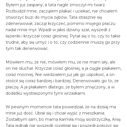
Byłem już zaspany, a tata nagle zmoczył mi twarz.
Rozbudził mnie, zacząłem płakać i uciekać, nie chciałem
otworzyć buzi do mycia zębów. Tata strasznie się
zdenerwował, zaczął krzyczeć, pomimo mojego płaczu
nadal mnie mył. Wpadł w jakiś dziwny szał, wyszedł z
łazienki i krzyczał coraz głośniej. Pytał się o to, czy to takie
trudne, aby się umyć i o to, czy codziennie muszę go przy
tym tak denerwować.
Mówiłem mu, że nie, mówiłem mu, że nie mam siły, ale
on nie słuchał. Krzyczał coraz głośniej, a ja ciągle płakałem,
coraz mocniej. Nie wiedziałem już jak go uspokoić, a on
złościł się coraz bardziej i bardziej. Denerwowało go to, że
płaczę. A ja płakałem dlatego, że byłem zmęczony, a w
dodatku wystraszonymi tymi wrzaskami.
W pewnym momencie tata powiedział, że na dzisiaj ma
mnie już dość. Ubrał się i chciał wyjść z mieszkania.
Zostałbym sam, bo mama karmiła moją siostrzyczkę, Anię.
Tata jednak nie wyszedł, rozebrał się i poszedł położyć się