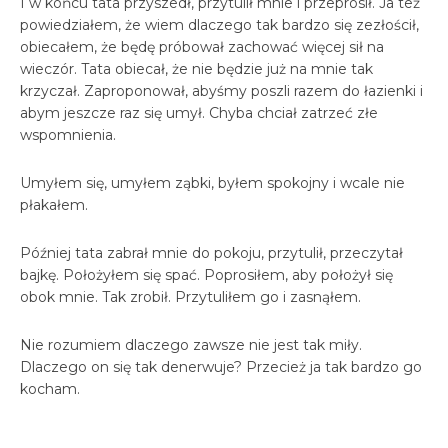
I w końcu tata przyszedł, przytulił mnie i przeprosił. Ja też
powiedziałem, że wiem dlaczego tak bardzo się zezłościł,
obiecałem, że będę próbował zachować więcej sił na
wieczór. Tata obiecał, że nie będzie już na mnie tak
krzyczał. Zaproponował, abyśmy poszli razem do łazienki i
abym jeszcze raz się umył. Chyba chciał zatrzeć złe
wspomnienia.
Umyłem się, umyłem ząbki, byłem spokojny i wcale nie
płakałem.
Później tata zabrał mnie do pokoju, przytulił, przeczytał
bajkę. Położyłem się spać. Poprosiłem, aby położył się
obok mnie. Tak zrobił. Przytuliłem go i zasnąłem.
Nie rozumiem dlaczego zawsze nie jest tak miły.
Dlaczego on się tak denerwuje? Przecież ja tak bardzo go
kocham.