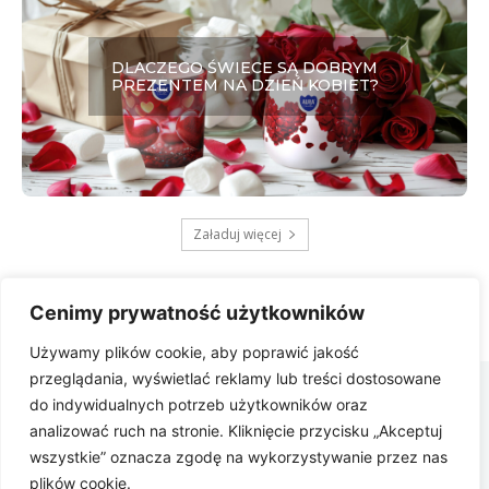
DLACZEGO ŚWIECE SĄ DOBRYM
PREZENTEM NA DZIEŃ KOBIET?
Załaduj więcej
Cenimy prywatność użytkowników
Używamy plików cookie, aby poprawić jakość
Zbygniew
przeglądania, wyświetlać reklamy lub treści dostosowane
COM
do indywidualnych potrzeb użytkowników oraz
analizować ruch na stronie. Kliknięcie przycisku „Akceptuj
Polityka prywatności
wszystkie” oznacza zgodę na wykorzystywanie przez nas
plików cookie.