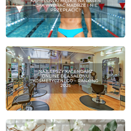
KĄPIELÓWKI MĘSKIE NA BASEN
– JAK WYBRAĆ MĄDRZE I NIE
PRZEPŁACIĆ?
NAJLEPSZY KALENDARZ
ONLINE DLA SALONU
KOSMETYCZNEGO – RANKING
2025