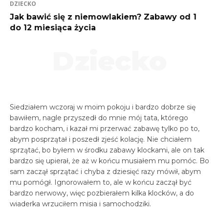
DZIECKO
Jak bawić się z niemowlakiem? Zabawy od 1
do 12 miesiąca życia
Dziecko
Siedziałem wczoraj w moim pokoju i bardzo dobrze się
bawiłem, nagle przyszedł do mnie mój tata, którego
bardzo kocham, i kazał mi przerwać zabawę tylko po to,
abym posprzątał i poszedł zjeść kolację. Nie chciałem
sprzątać, bo byłem w środku zabawy klockami, ale on tak
bardzo się upierał, że aż w końcu musiałem mu pomóc. Bo
sam zaczął sprzątać i chyba z dziesięć razy mówił, abym
mu pomógł. Ignorowałem to, ale w końcu zaczął być
bardzo nerwowy, więc pozbierałem kilka klocków, a do
wiaderka wrzuciłem misia i samochodziki.