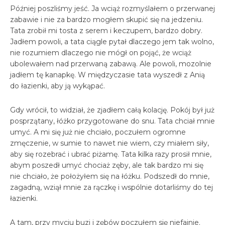
Później poszliśmy jeść. Ja wciąż rozmyślałem o przerwanej
zabawie i nie za bardzo mogłem skupić się na jedzeniu.
Tata zrobił mi tosta z serem i keczupem, bardzo dobry.
Jadłem powoli, a tata ciągle pytał dlaczego jem tak wolno,
nie rozumiem dlaczego nie mógł on pojąć, że wciąż
ubolewałem nad przerwaną zabawą. Ale powoli, mozolnie
jadłem tę kanapkę. W międzyczasie tata wyszedł z Anią
do łazienki, aby ją wykąpać.
Gdy wrócił, to widział, że zjadłem całą kolację. Pokój był już
posprzątany, łóżko przygotowane do snu. Tata chciał mnie
umyć. A mi się już nie chciało, poczułem ogromne
zmęczenie, w sumie to nawet nie wiem, czy miałem siły,
aby się rozebrać i ubrać piżamę. Tata kilka razy prosił mnie,
abym poszedł umyć chociaż zęby, ale tak bardzo mi się
nie chciało, że położyłem się na łóżku. Podszedł do mnie,
zagadną, wziął mnie za rączkę i wspólnie dotarliśmy do tej
łazienki.
A tam, przy myciu buzi i zębów poczułem się niefajnie.