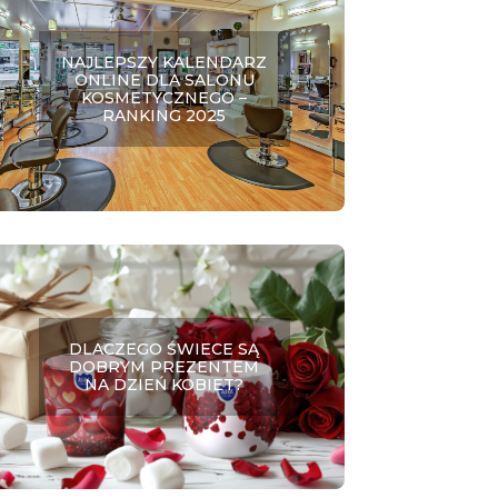
NAJLEPSZY KALENDARZ
ONLINE DLA SALONU
KOSMETYCZNEGO –
RANKING 2025
DLACZEGO ŚWIECE SĄ
DOBRYM PREZENTEM
NA DZIEŃ KOBIET?