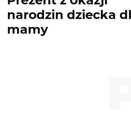
Prezent z okazji
narodzin dziecka d
mamy