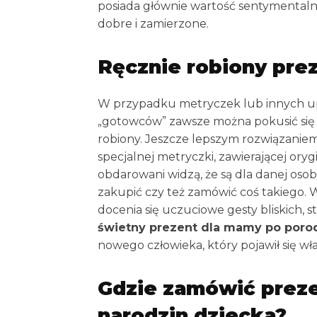
posiada głównie wartość sentymentalną
dobre i zamierzone.
Ręcznie robiony pre
W przypadku metryczek lub innych u
„gotowców” zawsze można pokusić się
robiony. Jeszcze lepszym rozwiązanie
specjalnej metryczki, zawierającej ory
obdarowani widzą, że są dla danej osoby
zakupić czy też zamówić coś takiego. 
docenia się uczuciowe gesty bliskich, s
świetny prezent dla mamy po poro
nowego człowieka, który pojawił się wła
Gdzie zamówić preze
narodzin dziecka?