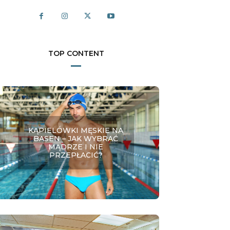
TOP CONTENT
KĄPIELÓWKI MĘSKIE NA
BASEN – JAK WYBRAĆ
MĄDRZE I NIE
PRZEPŁACIĆ?