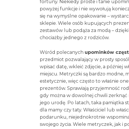
fortuny. Niekiedy proste i tanie upomi
powyżej funkcje i nie wywołują konieczn
się na wymyślne opakowanie – wystarc
sklepie. Wiele osób kupujących prezent
zestawów lub podąża za modą – dzięki
chociażby jednego z rodziców.
Wśród polecanych
upominków często
przedmiot pozwalający w prosty sposó
wpisać datę, wkleić zdjęcie, a późnie
miejscu. Metryczki są bardzo modne, m
estetycznie, więc często to właśnie o
prezentów. Sprawiają przyjemność rodz
gdy można w dowolnej chwili zerknąć 
jego urodę. Po latach, taka pamiątka st
dla mamy czy taty. Właściciel lub właś
podarunku, niejednokrotnie wspominają
swojego życia. Wiele metryczek, jak i 