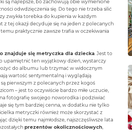
nki są najlepsze, bo zachowują obie wymienione
ości odwdzięczenia się. Do tego nie trzeba silić
zy zwykła torebka do kupienia w każdym
 z tej okazji decyduje się na jeden z polecanych
 temu praktycznie zawsze trafia w oczekiwania
 znajduje się metryczka dla dziecka
. Jest to
b upamiętnić ten wyjątkowy dzień, wystarczy
j włożyć do albumu lub trzymać w widocznym
ają wartość sentymentalną i wyglądają
ne są pierwszym z polecanych przez kogoś
icom – jest to oczywiście bardzo miłe uczucie,
na fotografię swojego noworodka i podziwiać
aje się tym bardziej cenna, w dodatku nie tylko
cicielka metryczki również może skorzystać z
c dzięki temu najmłodsze, najszczęśliwsze lata
pozostałych
prezentów okolicznościowych
,