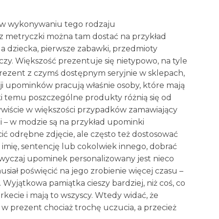
się w wykonywaniu tego rodzaju
 metryczki można tam dostać na przykład
la dziecka, pierwsze zabawki, przedmioty
zy. Większość prezentuje się nietypowo, na tyle
 prezent z czymś dostępnym seryjnie w sklepach,
ji upominków pracują właśnie osoby, które mają
i temu poszczególne produkty różnią się od
zywiście w większości przypadków zamawiający
 – w modzie są na przykład upominki
ć odrębne zdjęcie, ale często też dostosować
 imię, sentencję lub cokolwiek innego, dobrać
zwyczaj upominek personalizowany jest nieco
iał poświęcić na jego zrobienie więcej czasu –
 Wyjątkowa pamiątka cieszy bardziej, niż coś, co
ecie i mają to wszyscy. Wtedy widać, że
w prezent chociaż trochę uczucia, a przecież