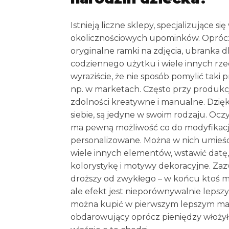
Istnieją liczne sklepy, specjalizujące 
okolicznościowych upominków. Oprócz
oryginalne ramki na zdjęcia, ubranka d
codziennego użytku i wiele innych rzec
wyraziście, że nie sposób pomylić taki
np. w marketach. Często przy produkc
zdolności kreatywne i manualne. Dzięk
siebie, są jedyne w swoim rodzaju. Oc
ma pewną możliwość co do modyfikacji
personalizowane. Można w nich umieści
wiele innych elementów, wstawić datę,
kolorystykę i motywy dekoracyjne. Za
droższy od zwykłego – w końcu ktoś mus
ale efekt jest nieporównywalnie lepszy.
można kupić w pierwszym lepszym mark
obdarowujący oprócz pieniędzy włożył 