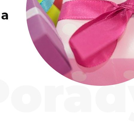
la
Porad