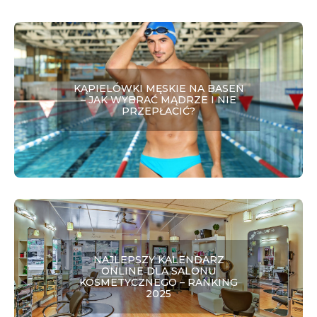
KĄPIELÓWKI MĘSKIE NA BASEN
– JAK WYBRAĆ MĄDRZE I NIE
PRZEPŁACIĆ?
NAJLEPSZY KALENDARZ
ONLINE DLA SALONU
KOSMETYCZNEGO – RANKING
2025