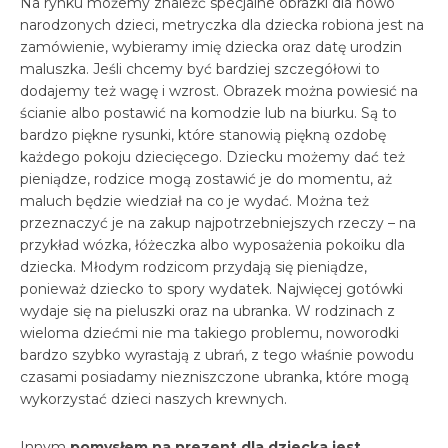
Na rynku możemy znaleźć specjalne obrazki dla nowo
narodzonych dzieci, metryczka dla dziecka robiona jest na
zamówienie, wybieramy imię dziecka oraz datę urodzin
maluszka. Jeśli chcemy być bardziej szczegółowi to
dodajemy też wagę i wzrost. Obrazek można powiesić na
ścianie albo postawić na komodzie lub na biurku. Są to
bardzo piękne rysunki, które stanowią piękną ozdobę
każdego pokoju dziecięcego. Dziecku możemy dać też
pieniądze, rodzice mogą zostawić je do momentu, aż
maluch będzie wiedział na co je wydać. Można też
przeznaczyć je na zakup najpotrzebniejszych rzeczy – na
przykład wózka, łóżeczka albo wyposażenia pokoiku dla
dziecka. Młodym rodzicom przydają się pieniądze,
ponieważ dziecko to spory wydatek. Najwięcej gotówki
wydaje się na pieluszki oraz na ubranka. W rodzinach z
wieloma dziećmi nie ma takiego problemu, noworodki
bardzo szybko wyrastają z ubrań, z tego właśnie powodu
czasami posiadamy niezniszczone ubranka, które mogą
wykorzystać dzieci naszych krewnych.
Innym
pomysłem na prezent dla dziecka jest